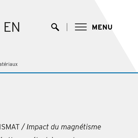
EN
MENU
Ouvrir la recherche
atériaux
RISMAT
/ Ιmpact du magnétisme