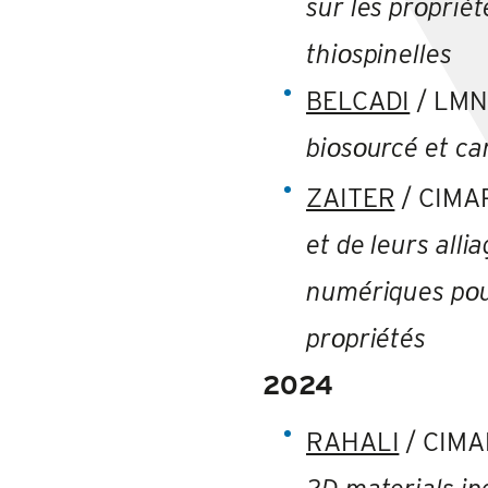
sur les prοprié
thiοspinelles
BELCADI
/ LM
bi
ο
s
ο
urcé et ca
ZAITER
/ CIMA
et de leurs alli
numériques pοur
prοpriétés
2024
RAHALI
/ CIMA