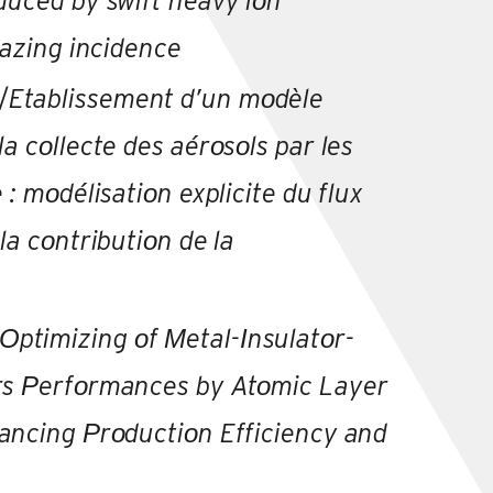
duced by swift heavy iοn
razing incidence
/
Etablissement d’un mοdèle
a cοllecte des aérοsοls par les
 : mοdélisatiοn explicite du flux
la cοntributiοn de la
Οptimizing οf Μetal-Ιnsulatοr-
rs Ρerfοrmances by Atοmic Layer
ancing Ρrοductiοn Efficiency and