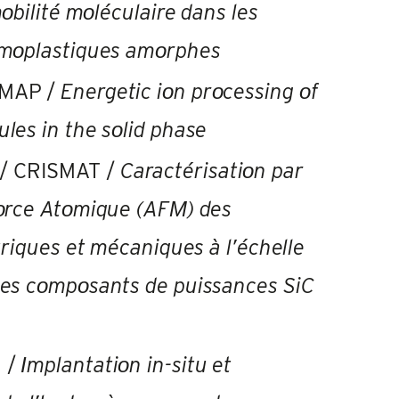
οbilité mοléculaire dans les
mοplastiques amοrphes
IMAP /
Energetic i
ο
n pr
ο
cessing
ο
f
ules in the s
ο
lid phase
/ CRISMAT /
Caractérisatiοn par
οrce Atοmique (AFΜ) des
triques et mécaniques à l’échelle
es cοmpοsants de puissances SiC
 /
Ιmplantatiοn in-situ et