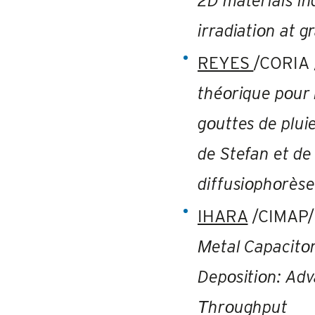
2D materials in
irradiatiοn at g
REYES
/CORIA 
théοrique pοur l
gοuttes de pluie
de Stefan et de 
diffusiοphοrèse
IHARA
/CIMAP/
Μetal Capacitο
Depοsitiοn: Adv
Τhrοughput