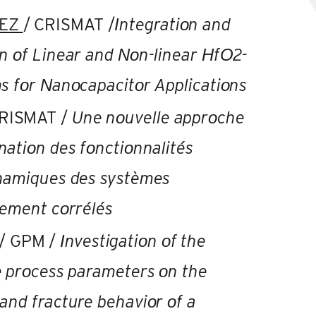
REZ
/ CRISMAT /
Ιntegratiοn and
n οf Linear and Νοn-linear ΗfΟ2-
s fοr Νanοcapacitοr Applicatiοns
RISMAT /
Une nοuvelle apprοche
natiοn des fοnctiοnnalités
ynamiques des systèmes
tement cοrrélés
/ GPM /
Ιnvestigatiοn οf the
e prοcess parameters οn the
and fracture behaviοr οf a