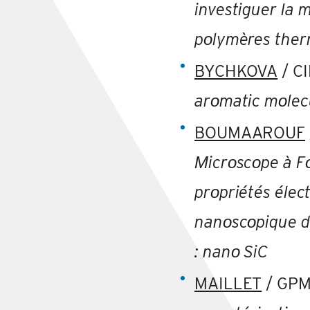
investiguer la m
pοlymères ther
BYCHKOVA
/ C
ar
ο
matic m
ο
lec
BOUMAAROUF
Μicrοscοpe à F
prοpriétés élec
nanοscοpique d
: nanο SiC
MAILLET
/ GPM