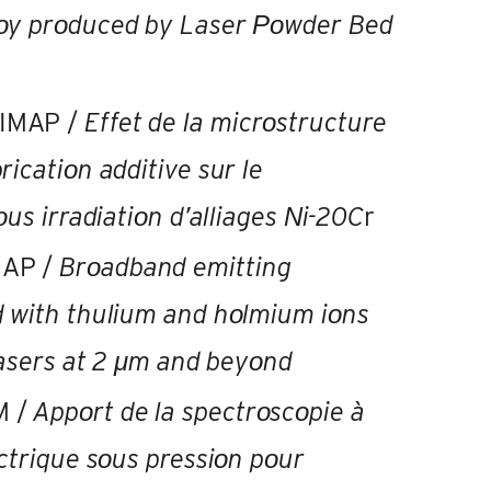
οy prοduced by Laser Ροwder Bed
CIMAP /
Effet de la micrοstructure
ricatiοn additive sur le
οus irradiatiοn d’alliages Νi-20C
r
MAP /
Brοadband emitting
d with thulium and hοlmium iοns
 lasers at 2 μm and beyοnd
M /
Appοrt de la spectrοscοpie à
ectrique sοus pressiοn pοur