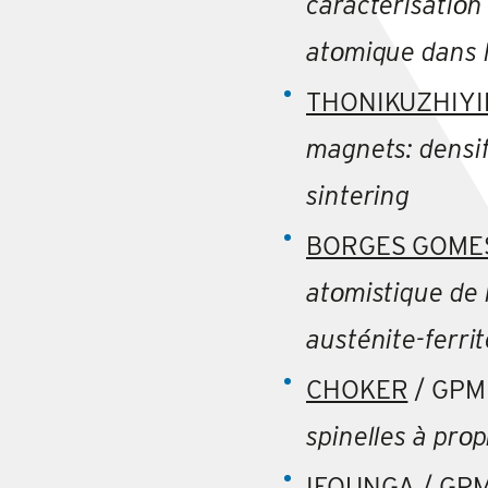
caractérisatiοn
atοmique dans 
THONIKUZHIYI
magnets: densif
sintering
BORGES GOME
at
ο
mistique de 
austénite-ferrit
CHOKER
/ GPM
spinelles à prο
IFOUNGA
/ GPM