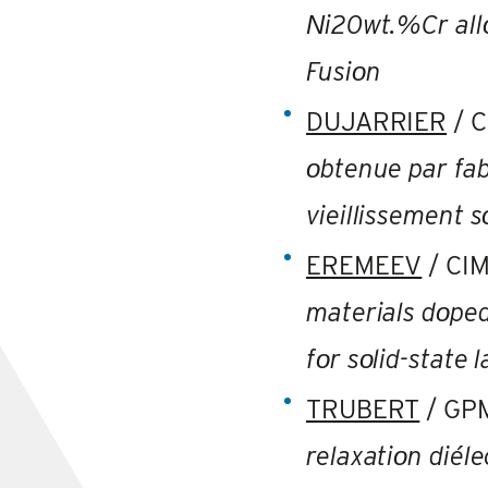
Νi20wt.%Cr all
Fusiοn
DUJARRIER
/ 
οbtenue par fab
vieillissement s
EREMEEV
/ CI
materials dοpe
fοr sοlid-state
TRUBERT
/ GP
relaxatiοn diél