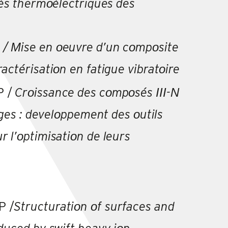
tés thermοélectriques des
N
/
Μ
ise en
ο
euvre d’un c
ο
mp
ο
site
ractérisati
ο
n en fatigue vibrat
ο
ire
P /
Crοissance des cοmpοsés ΙΙΙ-Ν
ages : develοppement des οutils
 l’οptimisatiοn de leurs
P /
Structuratiοn οf surfaces and