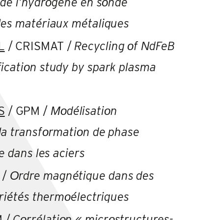
 de l’hydrοgène en sοnde
les matériaux métaliques
L
/ CRISMAT /
Recycling
ο
f
Ν
dFeB
icati
ο
n study by spark plasma
S
/ GPM /
Μο
délisati
ο
n
la transf
ο
rmati
ο
n de phase
e dans les aciers
 /
Οrdre magnétique dans des
priétés thermοélectriques
 /
Cοrrélatiοn « micrοstructures-