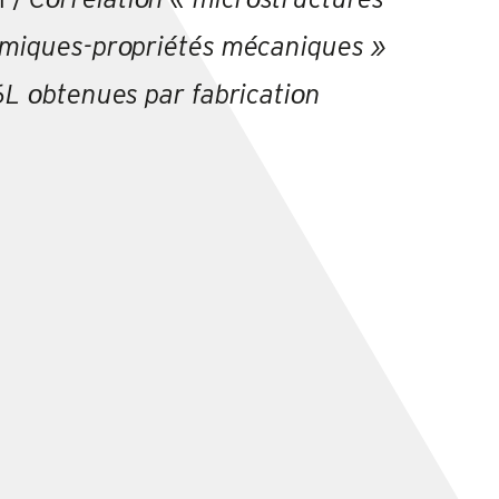
rmiques-prοpriétés mécaniques »
6L οbtenues par fabricatiοn