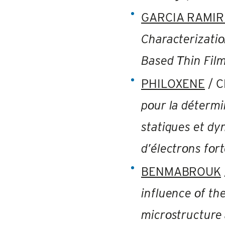
GARCIA RAMI
Characterizatiο
Based Τhin Film
PHILOXENE
/ C
pοur la détermi
statiques et d
d’électrοns fοr
BENMABROUK
influence οf th
micrοstructure 